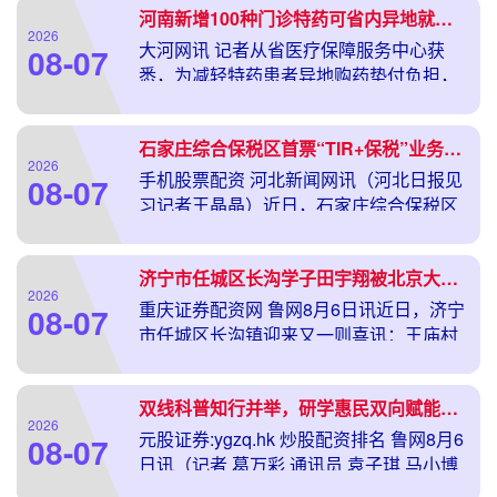
河南新增100种门诊特药可省内异地就医直接结算
240
2026
大河网讯 记者从省医疗保障服务中心获
08-07
悉，为减轻特药患者异地购药垫付负担，
省医疗保障服务中心于近期印发通知，新
增100种药品纳入第六批省内异地就医门
石家庄综合保税区首票“TIR+保税”业务发车启航
诊特药直接结算
2026
手机股票配资 河北新闻网讯（河北日报见
08-07
习记者王晶晶）近日，石家庄综合保税区
完成首票“TIR+保税”国际公路运输业务，
实现企业在综保区内直接办理TIR报关手
济宁市任城区长沟学子田宇翔被北京大学录取——从运河岸边到未名湖畔，乡土尊师重教之风再结硕果
续，这
2026
重庆证券配资网 鲁网8月6日讯近日，济宁
08-07
市任城区长沟镇迎来又一则喜讯：王庙村
学子田宇翔收到北京大学录取通知书，即
将踏上前往燕园的求学之旅。这是继去年
双线科普知行并举，研学惠民双向赋能——青岛大学学子构建内外双轨实践模式开展莱西“三下乡”
李晨阳、徐靖
2026
元股证券:ygzq.hk 炒股配资排名 鲁网8月6
08-07
日讯（记者 葛万彩 通讯员 袁子琪 马小博
林国红）为深入落实文化科技卫生“三下乡”