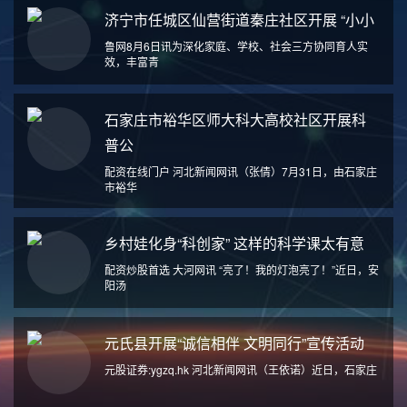
济宁市任城区仙营街道秦庄社区开展 “小小
鲁网8月6日讯为深化家庭、学校、社会三方协同育人实
效，丰富青
石家庄市裕华区师大科大高校社区开展科
普公
配资在线门户 河北新闻网讯（张倩）7月31日，由石家庄
市裕华
乡村娃化身“科创家” 这样的科学课太有意
配资炒股首选 大河网讯 “亮了！我的灯泡亮了！”近日，安
阳汤
元氏县开展“诚信相伴 文明同行”宣传活动
元股证券:ygzq.hk 河北新闻网讯（王依诺）近日，石家庄