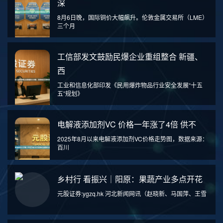
深
8月6日晚，国际铜价大幅飙升。伦敦金属交易所（LME）
三个月
工信部发文鼓励民爆企业重组整合 新疆、
西
工业和信息化部印发《民用爆炸物品行业安全发展“十五
五”规划》
电解液添加剂VC 价格一年涨了4倍 供不
2025年8月以来电解液添加剂VC价格走势图，数据来源：
百川
乡村行 看振兴｜阳原：果蔬产业多点开花
元股证券:ygzq.hk 河北新闻网讯（赵晓新、马国萍、王雪