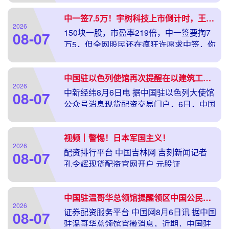
中一签7.5万！宇树科技上市倒计时，王兴兴跻身百亿富豪，能否复刻长鑫暴涨神话？｜宅男财经
2026
150块一股，市盈率219倍，中一签要掏7
08-07
万5，但全网股民还在疯狂许愿求中签，你
猜为什么？ 凭借春晚
中国驻以色列使馆再次提醒在以建筑工友切勿“打黑工”
2026
中新经纬8月6日电 据中国驻以色列大使馆
08-07
公众号消息现货配资交易门户，6日，中国
驻以色列大使馆再次提醒
视频｜警惕！日本军国主义！
2026
配资排行平台 中国吉林网 吉刻新闻记者
08-07
孔令辉现货配资官网开户 元股证
券:ygzq.hk 制作 孙上
中国驻温哥华总领馆提醒领区中国公民谨防电信诈骗
2026
证券配资服务平台 中国网8月6日讯 据中国
08-07
驻温哥华总领馆官微消息，近期，中国驻