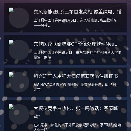
东风新能源L系三车首发亮相 覆盖纯电、插
上证报中国证券网讯8月5日，东风新能源L系三款新车
——风神L
东软医疗联研肺部CT影像处理软件NeuL
上证报中国证券网讯近日，由东软医疗与广州医科大学附
属第一医院
科兴冻干人用狂犬病疫苗获药品注册证书
据SINOVAC科兴官微消息外汇股票配资开户，8月6日，
北京
大模型竞争白热化，张一鸣喊话：字节跳
动“
在AI竞争白热化的当下外汇股票配资导航，字节跳动创始
人张一鸣