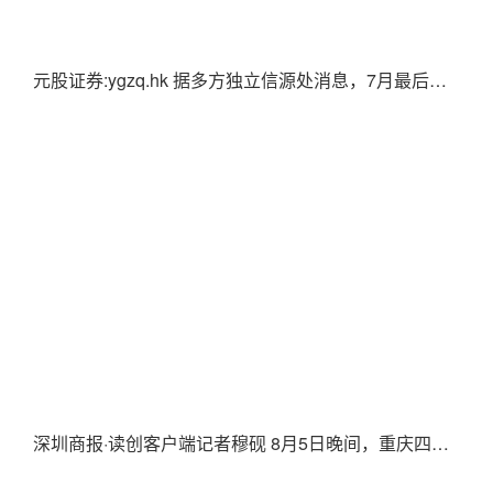
元股证券:ygzq.hk 据多方独立信源处消息，7月最后一个
深圳商报·读创客户端记者穆砚 8月5日晚间，重庆四方新材股份