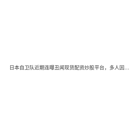
日本自卫队近期连曝丑闻现货配资炒股平台，多人因偷拍、盗窃、猥