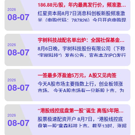
186.88元/股，年内最高发行价，频准激光今日打新！中一签要缴近10万元
2026
红星资本局8月7日消息科创板新股频准激
08-07
光（申购代码：787826）今日开启申购现
货配资综合服务平台。
宇树科技战配名单出炉：全国社保基金领衔认购约1.4亿元
2026
8月6日晚，宇树科技股份有限公司（下称
08-07
“宇树科技”）发布公告，宣布本次IPO发行
价为150.8元，拟
一签最多浮盈逾5万元，A股又见肉签
2026
今天A股市场主要指数上行，创业板领涨
08-07
市场。 今天A股市场有一只新股上市，为
展芯股份，该股表现良好，若
“港股线控底盘第一股”诞生 高瓴5年陪跑押注“产业型创业者”
2026
股票极速配资开户 8月7日，“港股线控底
08-07
盘第一股”拿森科技上市。截至13时，涨超
70%。 拿森科技成