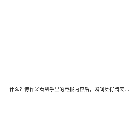
什么？傅作义看到手里的电报内容后，瞬间觉得晴天霹雳。一下子，