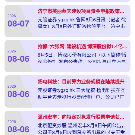
社会实践部署外汇配资交易门
济宁市美丽蓝天建设项目资金申报政策解读新闻发布会召开
2026
元股证券:ygzq.hk 鲁网8月6日讯（记者 徐
08-07
景春）8月6日外汇配资炒股平台，济宁市
美丽蓝天建设项目资金申报政策解读新闻
发布会召开，相关部门负责人介绍情况，
抢抓“六张网”建设机遇 博深股份拟1.4亿元参设合资公司开展防腐保温管道相关业务
2026
8月5日，博深股份有限公司（以下简称“博
08-06
深股份”）发布公告称，公司拟与山东万昌
舜环保科技有限公司（以下简称“万昌舜”）
共同出资设立合资公司，并收购万昌舜及
扬电科技：目前算力业务规模在陆续提升
其关联
2026
元股证券:ygzq.hk 三大配资 扬电科技在互
08-06
动平台表示投行股票配资门户，公司已正
常开展相关算力业务，目前业务规模在陆
续提升。
温州宏丰：向特定对象发行股票申请获深交所受理
2026
北京配资炒股 温州宏丰8月6日午间公告，
08-06
公司于8月5日收到深交所出具的《关于受