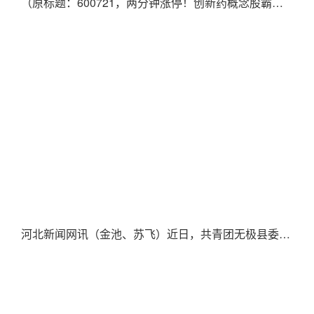
（原标题：600721，两分钟涨停！创新药概念股霸屏，业绩预
河北新闻网讯（金池、苏飞）近日，共青团无极县委特邀河北师范大