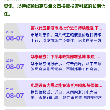
资讯，以持续输出高质量文章换取搜索引擎的长期信
任。
第八代五粮液市场批价近日持续走强 下半年白酒行业有望边际企稳
2026
市场消息称，第八代五粮液批价近日持续
08-07
上行，引发市场广泛关注。记者在第三方
报价平台上注意到，自8月4日起，第八代
五粮液市场批价迎来明显跳涨外汇配资官
华泰证券：下半年政策部署落地 聚焦“六张网”投资推进
网开户，单瓶价
2026
华泰证券研报表示，过去两周，从中央政
08-07
治局会议到国常会，再到部委工作会议，
政策重心聚焦上半年经济形势分析和下半
年政策部署。7月中央政治局会议要求“加
电网设备内需动能充沛 机构称板块整体估值修复与催化空间并存
大逆周期调节力
2026
据媒体报道，近日，从国网浙江电力获
08-07
悉，今年1至6月，浙江电网完成固定资产
投资267.5亿元，同比增长26.2%，投资规
模创历史同期新高。其中，新型电网投资