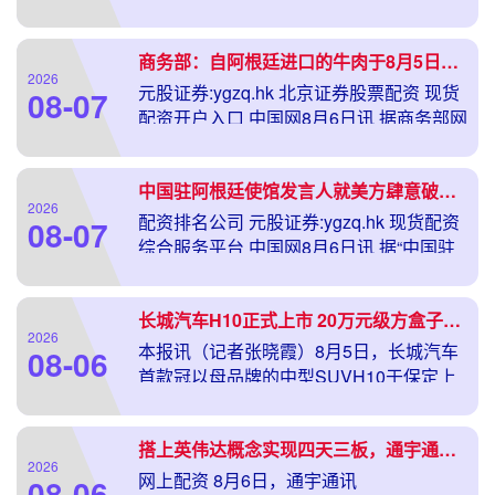
温哥华总领馆接到多名中
商务部：自阿根廷进口的牛肉于8月5日已达到规定数量的50%
2026
元股证券:ygzq.hk 北京证券股票配资 现货
08-07
配资开户入口 中国网8月6日讯 据商务部网
站消息，8
中国驻阿根廷使馆发言人就美方肆意破坏中阿合作发表谈话
2026
配资排名公司 元股证券:ygzq.hk 现货配资
08-07
综合服务平台 中国网8月6日讯 据“中国驻
阿根廷使馆
长城汽车H10正式上市 20万元级方盒子六座SUV开辟细分新赛道
2026
本报讯（记者张晓霞）8月5日，长城汽车
08-06
首款冠以母品牌的中型SUVH10于保定上
市，新车推出大五座、大
搭上英伟达概念实现四天三板，通宇通讯提示风险，市盈率已超1000倍
2026
网上配资 8月6日，通宇通讯
08-06